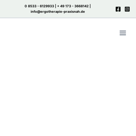
Zum
0 8533 - 6129933 |
+ 49 173 - 3668142
|
Inhalt
info@ergotherapie-praxisnah.de
springen
Autorenname:
ergotherapie_praxisnah