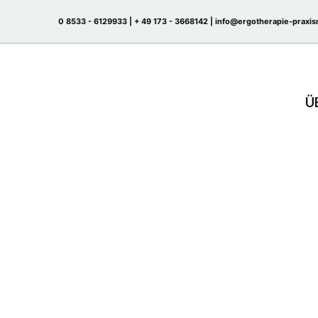
Zum
0 8533 - 6129933 |
+ 49 173 - 3668142
| info@ergotherapie-praxis
Inhalt
springen
Ü
Unterstützung für A