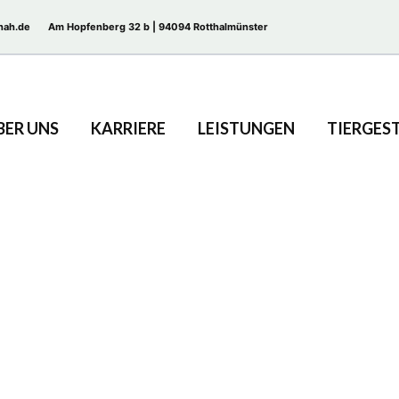
nah.de
Am Hopfenberg 32 b | 94094 Rotthalmünster
BER UNS
KARRIERE
LEISTUNGEN
TIERGES
ngehörige