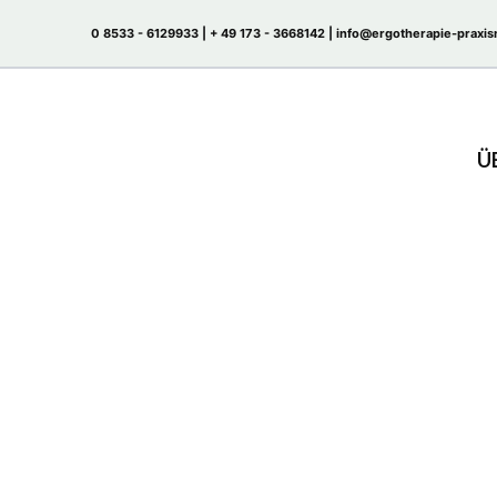
Zum
0 8533 - 6129933 |
+ 49 173 - 3668142
| info@ergotherapie-praxis
Inhalt
springen
Ü
Therapiehund in der 