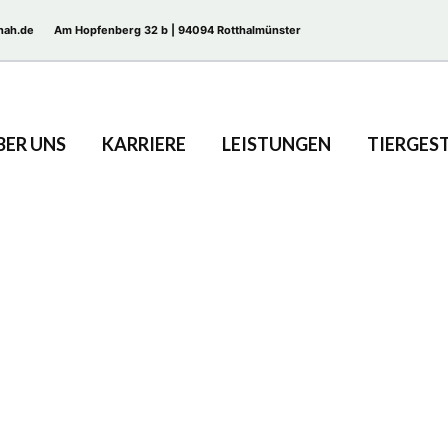
nah.de
Am Hopfenberg 32 b | 94094 Rotthalmünster
BER UNS
KARRIERE
LEISTUNGEN
TIERGES
Ergotherapie