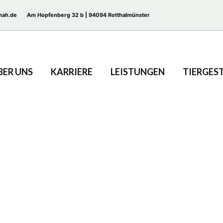
nah.de
Am Hopfenberg 32 b | 94094 Rotthalmünster
BER UNS
KARRIERE
LEISTUNGEN
TIERGES
Alter fördern