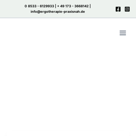
Zum
0 8533 - 6129933 |
+ 49 173 - 3668142
|
Inhalt
info@ergotherapie-praxisnah.de
springen
Ergotherapie
Sozialverhalten